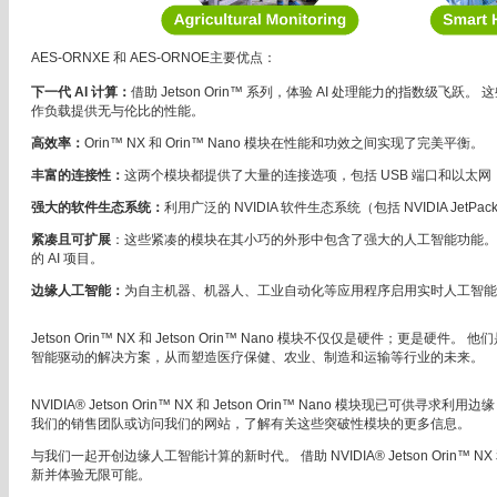
AES-ORNXE 和 AES-ORNOE主要优点：
下一代 AI 计算：
借助 Jetson Orin™ 系列，体验 AI 处理能力的指数级飞跃。 这些
作负载提供无与伦比的性能。
高效率：
Orin™ NX 和 Orin™ Nano 模块在性能和功效之间实现了完美平衡。
丰富的连接性：
这两个模块都提供了大量的连接选项，包括 USB 端口和以太
强大的软件生态系统：
利用广泛的 NVIDIA 软件生态系统（包括 NVIDIA Jet
紧凑且可扩展
：这些紧凑的模块在其小巧的外形中包含了强大的人工智能功能。可从紧
的 AI 项目。
边缘人工智能：
为自主机器、机器人、工业自动化等应用程序启用实时人工智能
Jetson Orin™ NX 和 Jetson Orin™ Nano 模块不仅仅是硬件；更
智能驱动的解决方案，从而塑造医疗保健、农业、制造和运输等行业的未来。
NVIDIA® Jetson Orin™ NX 和 Jetson Orin™ Nano 模块现已可
我们的销售团队或访问我们的网站，了解有关这些突破性模块的更多信息。
与我们一起开创边缘人工智能计算的新时代。 借助 NVIDIA® Jetson Orin™ NX 
新并体验无限可能。