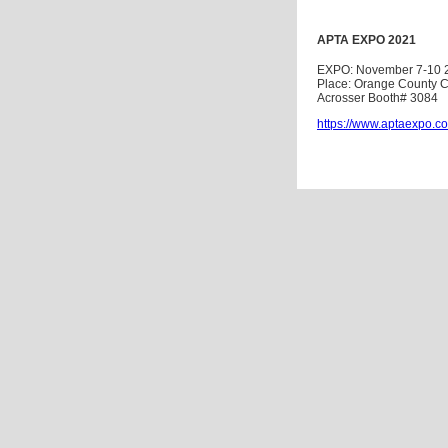
APTA EXPO 2021
EXPO: November 7-10 
Place: Orange County C
Acrosser Booth# 3084
https://www.aptaexpo.c