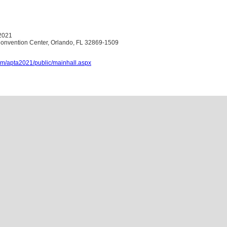
2021
onvention Center, Orlando, FL 32869-1509
om/apta2021/public/mainhall.aspx