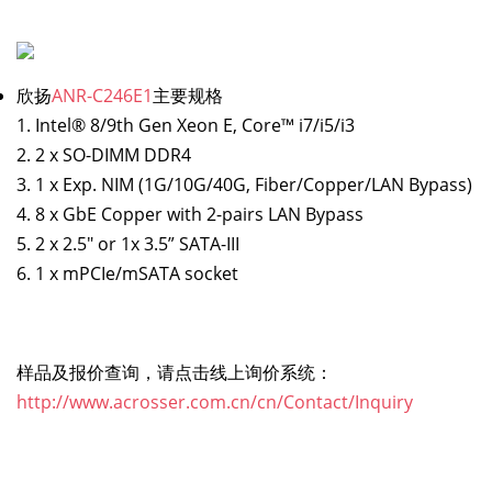
欣扬
ANR-C246E1
主要规格
1. Intel® 8/9th Gen Xeon E, Core™ i7/i5/i3
2. 2 x SO-DIMM DDR4
3. 1 x Exp. NIM (1G/10G/40G, Fiber/Copper/LAN Bypass)
4. 8 x GbE Copper with 2-pairs LAN Bypass
5. 2 x 2.5" or 1x 3.5” SATA-III
6. 1 x mPCIe/mSATA socket
样品及报价查询，请点击线上询价系统：
http://www.acrosser.com.cn/cn/Contact/Inquiry