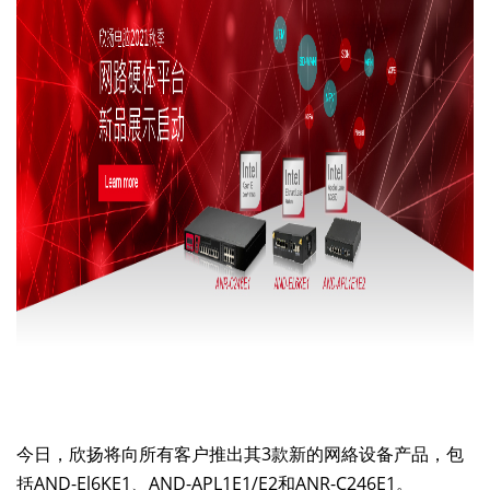
今日，欣扬将向所有客户推出其3款新的网絡设备产品，包
括AND-El6KE1、AND-APL1E1/E2和ANR-C246E1。