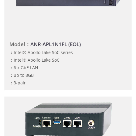
Model：
ANR-APL1N1FL (EOL)
：
Intel® Apollo Lake SoC series
：
Intel® Apollo Lake SoC
：
6 x GbE LAN
：
up to 8GB
：
3-pair