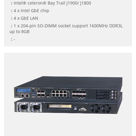
：
Intel® celeron® Bay Trail J1900/ J1800
：
4 x Intel GbE chip
：
4 x GbE LAN
：
1 x 204-pin SO-DIMM socket support 1600MHz DDR3L
up to 8GB
：
-