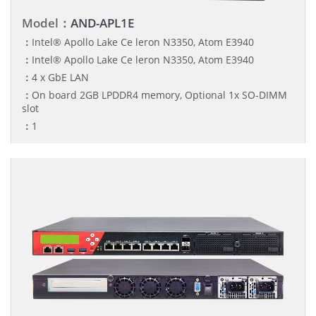
Model：
AND-APL1E
：
Intel® Apollo Lake Ce leron N3350, Atom E3940
：
Intel® Apollo Lake Ce leron N3350, Atom E3940
：
4 x GbE LAN
：
On board 2GB LPDDR4 memory, Optional 1x SO-DIMM
slot
：
1