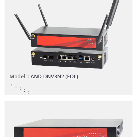
Model：
AND-DNV3N2 (EOL)
：
：
：
：
：