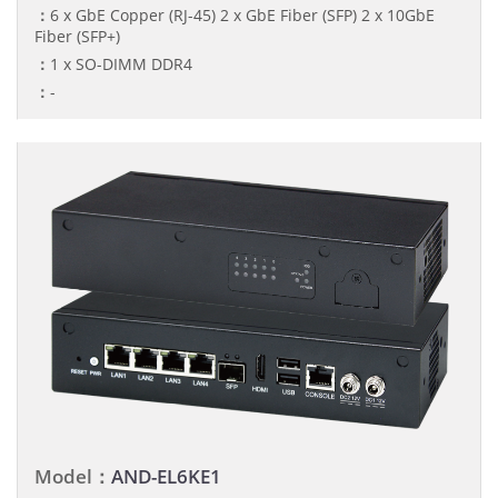
：
6 x GbE Copper (RJ-45) 2 x GbE Fiber (SFP) 2 x 10GbE
Fiber (SFP+)
：
1 x SO-DIMM DDR4
：
-
Model：
AND-EL6KE1