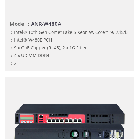
Model：
ANR-W480A
：
Intel® 10th Gen Comet Lake-S Xeon W, Core™ i9/i7/i5/i3
：
Intel® W480E PCH
：
9 x GbE Copper (RJ-45), 2 x 1G Fiber
：
4 x UDIMM DDR4
：
2