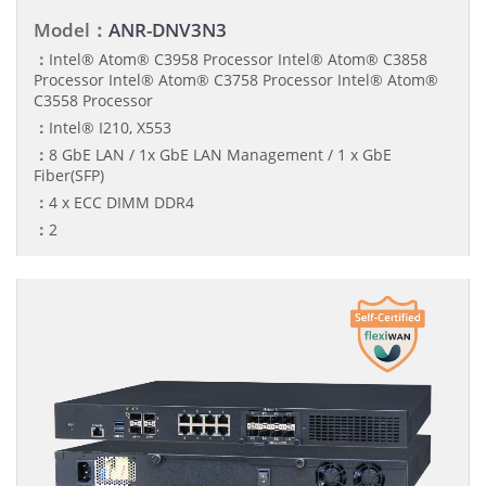
Model：
ANR-DNV3N3
：
Intel® Atom® C3958 Processor Intel® Atom® C3858
Processor Intel® Atom® C3758 Processor Intel® Atom®
C3558 Processor
：
Intel® I210, X553
：
8 GbE LAN / 1x GbE LAN Management / 1 x GbE
Fiber(SFP)
：
4 x ECC DIMM DDR4
：
2