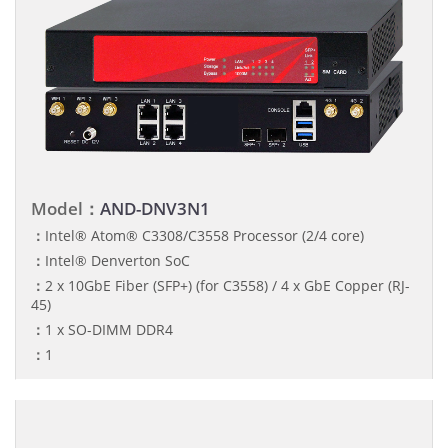
Model：
AND-DNV3N1
：
Intel® Atom® C3308/C3558 Processor (2/4 core)
：
Intel® Denverton SoC
：
2 x 10GbE Fiber (SFP+) (for C3558) / 4 x GbE Copper (RJ-
45)
：
1 x SO-DIMM DDR4
：
1