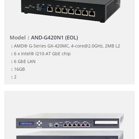
Model：
AND-G420N1 (EOL)
：
AMD® G-Series GX-420MC, 4-core@2.0GHz, 2MB L2
：
6 x Intel® I210-AT GbE chip
：
6 GbE LAN
：
16GB
：
2