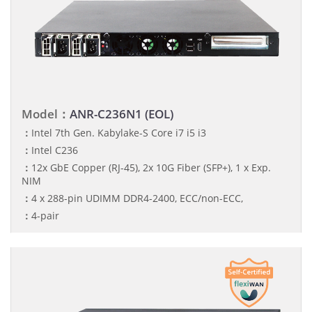
Model：
ANR-C236N1 (EOL)
：
Intel 7th Gen. Kabylake-S Core i7 i5 i3
：
Intel C236
：
12x GbE Copper (RJ-45), 2x 10G Fiber (SFP+), 1 x Exp.
NIM
：
4 x 288-pin UDIMM DDR4-2400, ECC/non-ECC,
：
4-pair