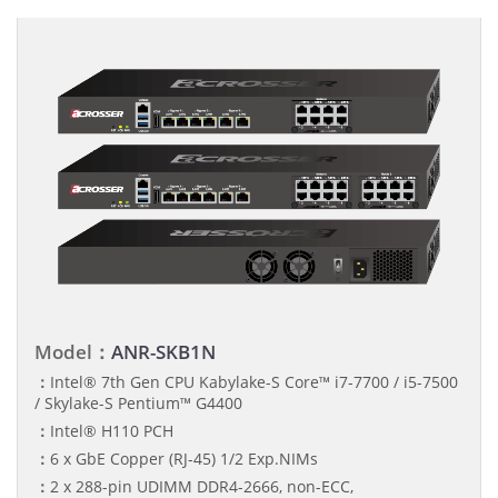
Model：
ANR-SKB1N
：
Intel® 7th Gen CPU Kabylake-S Core™ i7-7700 / i5-7500
/ Skylake-S Pentium™ G4400
：
Intel® H110 PCH
：
6 x GbE Copper (RJ-45) 1/2 Exp.NIMs
：
2 x 288-pin UDIMM DDR4-2666, non-ECC,