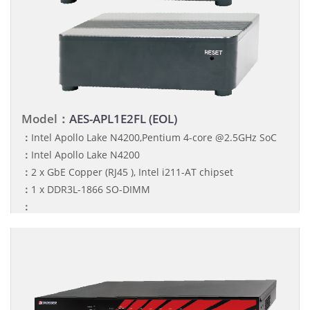
Model：
AES-APL1E2FL (EOL)
：
Intel Apollo Lake N4200,Pentium 4-core @2.5GHz SoC
：
Intel Apollo Lake N4200
：
2 x GbE Copper (RJ45 ), Intel i211-AT chipset
：
1 x DDR3L-1866 SO-DIMM
：