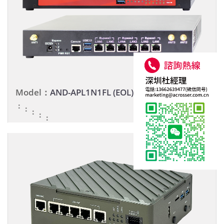
Model：
AND-APL1N1FL (EOL)
：
：
：
：
：