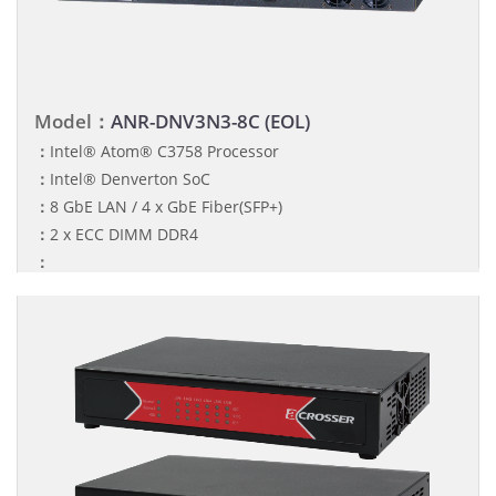
Model：
ANR-DNV3N3-8C (EOL)
：
Intel® Atom® C3758 Processor
：
Intel® Denverton SoC
：
8 GbE LAN / 4 x GbE Fiber(SFP+)
：
2 x ECC DIMM DDR4
：