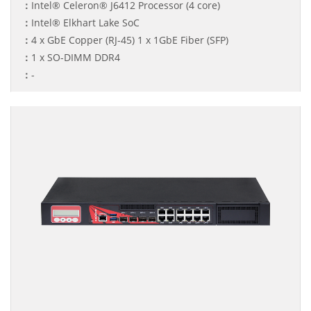
：
Intel® Celeron® J6412 Processor (4 core)
：
Intel® Elkhart Lake SoC
：
4 x GbE Copper (RJ-45) 1 x 1GbE Fiber (SFP)
：
1 x SO-DIMM DDR4
：
-