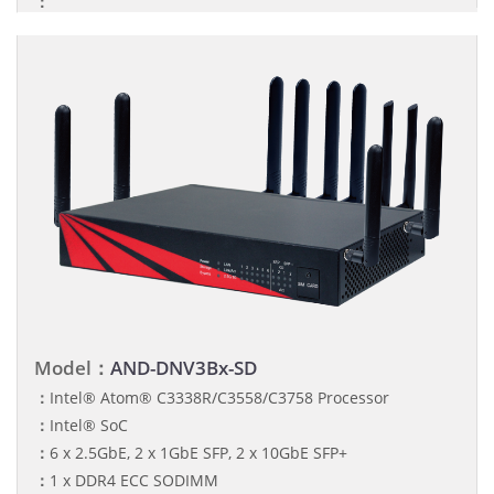
：
Model：
AND-DNV3Bx-SD
：
Intel® Atom® C3338R/C3558/C3758 Processor
：
Intel® SoC
：
6 x 2.5GbE, 2 x 1GbE SFP, 2 x 10GbE SFP+
：
1 x DDR4 ECC SODIMM