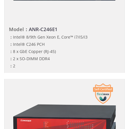
Model：
ANR-C246E1
：
Intel® 8/9th Gen Xeon E, Core™ i7/i5/i3
：
Intel® C246 PCH
：
8 x GbE Copper (RJ-45)
：
2 x SO-DIMM DDR4
：
2