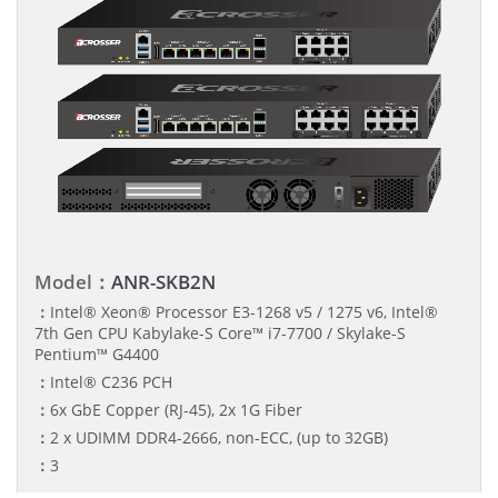
Model：
ANR-SKB2N
：
Intel® Xeon® Processor E3-1268 v5 / 1275 v6, Intel®
7th Gen CPU Kabylake-S Core™ i7-7700 / Skylake-S
Pentium™ G4400
：
Intel® C236 PCH
：
6x GbE Copper (RJ-45), 2x 1G Fiber
：
2 x UDIMM DDR4-2666, non-ECC, (up to 32GB)
：
3