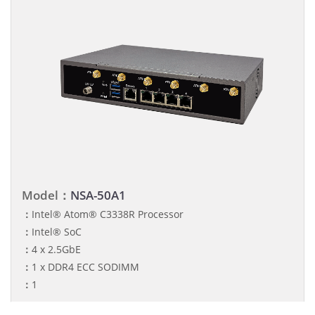
Model：
NSA-50A1
：
Intel® Atom® C3338R Processor
：
Intel® SoC
：
4 x 2.5GbE
：
1 x DDR4 ECC SODIMM
：
1