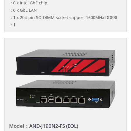
：
6 x Intel GbE chip
：
6 x GbE LAN
：
1 x 204-pin SO-DIMM socket support 1600MHx DDR3L
：
1
Model：
AND-J190N2-FS (EOL)