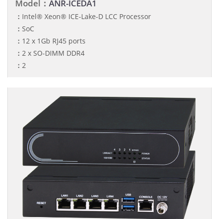
Model：
ANR-ICEDA1
：
Intel® Xeon® ICE-Lake-D LCC Processor
：
SoC
：
12 x 1Gb RJ45 ports
：
2 x SO-DIMM DDR4
：
2