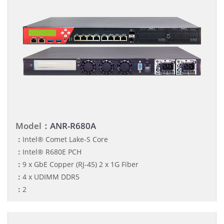
Model：
ANR-R680A
：
Intel® Comet Lake-S Core
：
Intel® R680E PCH
：
9 x GbE Copper (RJ-45) 2 x 1G Fiber
：
4 x UDIMM DDR5
：
2