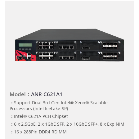
Model：
ANR-C621A1
：
Support Dual 3rd Gen Intel® Xeon® Scalable
Processors (Intel IceLake-SP)
：
Intel® C621A PCH Chipset
：
6 x 2.5GbE, 2 x 1GbE SFP, 2 x 10GbE SFP+, 8 x Exp NIM
：
16 x 288Pin DDR4 RDIMM