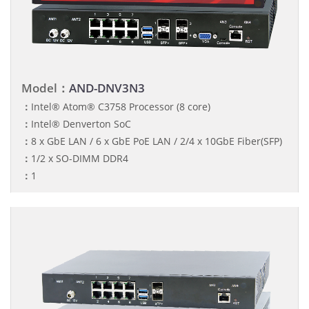
Model：
AND-DNV3N3
：
Intel® Atom® C3758 Processor (8 core)
：
Intel® Denverton SoC
：
8 x GbE LAN / 6 x GbE PoE LAN / 2/4 x 10GbE Fiber(SFP)
：
1/2 x SO-DIMM DDR4
：
1