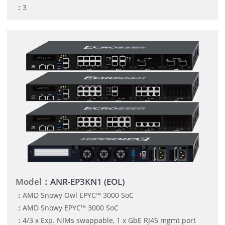
：
3
Model：
ANR-EP3KN1 (EOL)
：
AMD Snowy Owl EPYC™ 3000 SoC
：
AMD Snowy EPYC™ 3000 SoC
：
4/3 x Exp. NIMs swappable, 1 x GbE RJ45 mgmt port