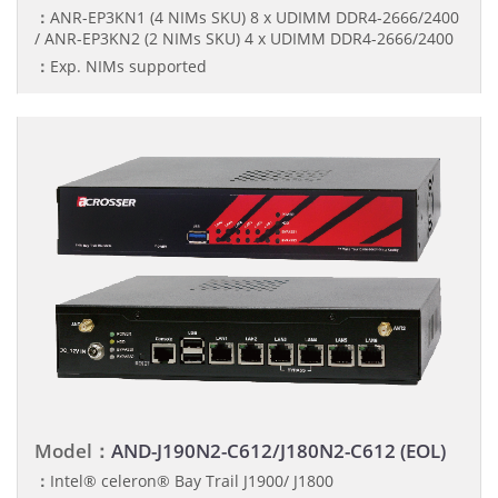
：
ANR-EP3KN1 (4 NIMs SKU) 8 x UDIMM DDR4-2666/2400
/ ANR-EP3KN2 (2 NIMs SKU) 4 x UDIMM DDR4-2666/2400
：
Exp. NIMs supported
Model：
AND-J190N2-C612/J180N2-C612 (EOL)
：
Intel® celeron® Bay Trail J1900/ J1800