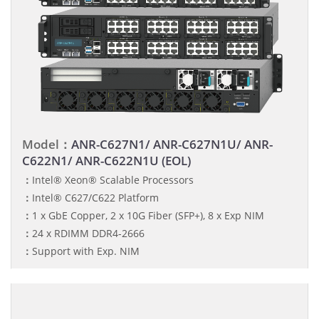
Model：
ANR-C627N1/ ANR-C627N1U/ ANR-
C622N1/ ANR-C622N1U (EOL)
：
Intel® Xeon® Scalable Processors
：
Intel® C627/C622 Platform
：
1 x GbE Copper, 2 x 10G Fiber (SFP+), 8 x Exp NIM
：
24 x RDIMM DDR4-2666
：
Support with Exp. NIM