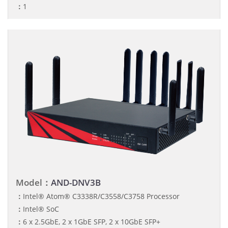
：
1
Model：
AND-DNV3B
：
Intel® Atom® C3338R/C3558/C3758 Processor
：
Intel® SoC
：
6 x 2.5GbE, 2 x 1GbE SFP, 2 x 10GbE SFP+