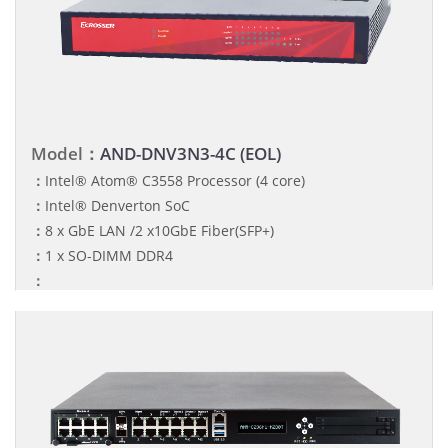
Model：
AND-DNV3N3-4C (EOL)
：
Intel® Atom® C3558 Processor (4 core)
：
Intel® Denverton SoC
：
8 x GbE LAN /2 x10GbE Fiber(SFP+)
：
1 x SO-DIMM DDR4
：