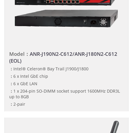
Model：
ANR-J190N2-C612/ANR-J180N2-C612
(EOL)
：
Intel® Celeron® Bay Trail J1900/J1800
：
6 x Intel GbE chip
：
6 x GbE LAN
：
1 x 204-pin SO-DIMM socket support 1600MHz DDR3L
up to 8GB
：
2-pair