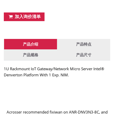
加入询价清单
产品介绍
产品特点
产品规格
产品尺寸
1U Rackmount IoT Gateway/Network Micro Server Intel®
Denverton Platform With 1 Exp. NIM.
Acrosser recommended fixiwan on ANR-DNV3N3-8C, and