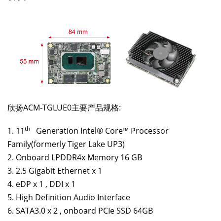
欣扬ACM-TGLUE0主要产品规格:
th
1. 11
Generation Intel® Core™ Processor
Family(formerly Tiger Lake UP3)
2. Onboard LPDDR4x Memory 16 GB
3. 2.5 Gigabit Ethernet x 1
4. eDP x 1 , DDI x 1
5. High Definition Audio Interface
6. SATA3.0 x 2 , onboard PCIe SSD 64GB