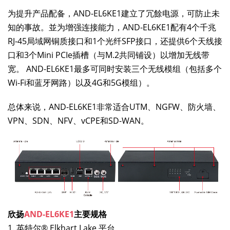
为提升产品配备，AND-EL6KE1建立了冗餘电源，可防止未
知的事故。並为增强连接能力，AND-EL6KE1配有4个千兆
RJ-45局域网铜质接口和1个光纤SFP接口，还提供6个天线接
口和3个Mini PCIe插槽（与M.2共同铺设）以增加无线带
宽。 AND-EL6KE1最多可同时安装三个无线模组（包括多个
Wi-Fi和蓝牙网路）以及4G和5G模组）。
总体来说，AND-EL6KE1非常适合UTM、NGFW、防火墙、
VPN、SDN、NFV、vCPE和SD-WAN。
欣扬
AND-EL6KE1
主要规格
1. 英特尔® Elkhart Lake 平台