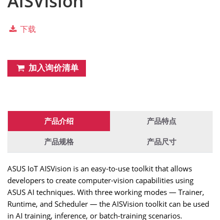
AISVision
下载
加入询价清单
产品介绍
产品特点
产品规格
产品尺寸
ASUS IoT AISVision is an easy-to-use toolkit that allows
developers to create computer-vision capabilities using
ASUS AI techniques. With three working modes — Trainer,
Runtime, and Scheduler — the AISVision toolkit can be used
in AI training, inference, or batch-training scenarios.