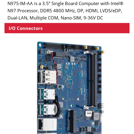
N97S-IM-AA is a 3.5” Single Board Computer with Intel®
N97 Processor, DDR5 4800 MHz, DP, HDMI, LVDS/eDP,
Dual-LAN, Multiple COM, Nano-SIM, 9-36V DC
I/O Connectors