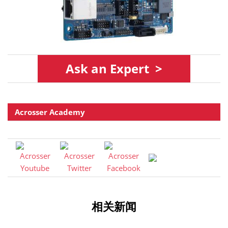
As
k
an Expert >
Acrosser Academy
相关新闻