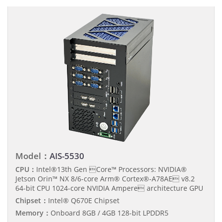
Model：
AIS-5530
CPU：
Intel®13th Gen Core™ Processors: NVIDIA®
Jetson Orin™ NX 8/6-core Arm® Cortex®-A78AE v8.2
64-bit CPU 1024-core NVIDIA Ampere architecture GPU
Chipset：
Intel® Q670E Chipset
Memory：
Onboard 8GB / 4GB 128-bit LPDDR5