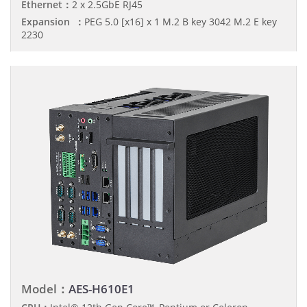
Ethernet：
2 x 2.5GbE RJ45
Expansion ：
PEG 5.0 [x16] x 1 M.2 B key 3042 M.2 E key
2230
Model：
AES-H610E1