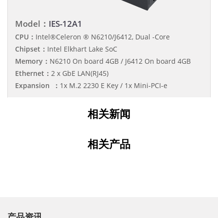
Model：
IES-12A1
CPU：
Intel®Celeron ® N6210/J6412, Dual -Core
Chipset：
Intel Elkhart Lake SoC
Memory：
N6210 On board 4GB / J6412 On board 4GB
Ethernet：
2 x GbE LAN(RJ45)
Expansion ：
1x M.2 2230 E Key / 1x Mini-PCI-e
相关新闻
相关产品
产品资讯