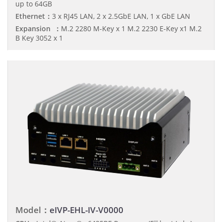
up to 64GB
Ethernet：
3 x RJ45 LAN, 2 x 2.5GbE LAN, 1 x GbE LAN
Expansion ：
M.2 2280 M-Key x 1 M.2 2230 E-Key x1 M.2
B Key 3052 x 1
Model：
eIVP-EHL-IV-V0000