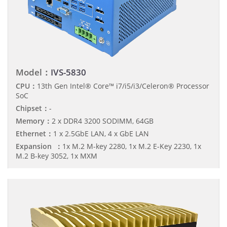
Model：
IVS-5830
CPU：
13th Gen Intel® Core™ i7/i5/i3/Celeron® Processor
SoC
Chipset：
-
Memory：
2 x DDR4 3200 SODIMM, 64GB
Ethernet：
1 x 2.5GbE LAN, 4 x GbE LAN
Expansion ：
1x M.2 M-key 2280, 1x M.2 E-Key 2230, 1x
M.2 B-key 3052, 1x MXM