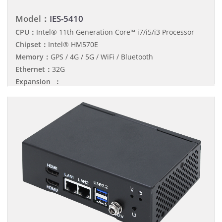
Model：
IES-5410
CPU：
Intel® 11th Generation Core™ i7/i5/i3 Processor
Chipset：
Intel® HM570E
Memory：
GPS / 4G / 5G / WiFi / Bluetooth
Ethernet：
32G
Expansion ：