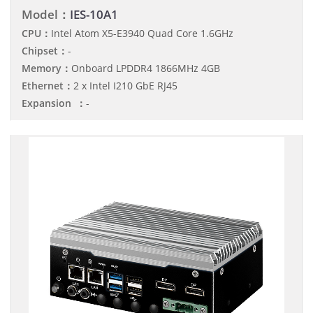
Model：
IES-10A1
CPU：
Intel Atom X5-E3940 Quad Core 1.6GHz
Chipset：
-
Memory：
Onboard LPDDR4 1866MHz 4GB
Ethernet：
2 x Intel I210 GbE RJ45
Expansion ：
-