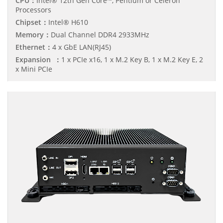
CPU：
Intel® 12th Gen Core™, Pentium or Celeron
Processors
Chipset：
Intel® H610
Memory：
Dual Channel DDR4 2933MHz
Ethernet：
4 x GbE LAN(RJ45)
Expansion ：
1 x PCIe x16, 1 x M.2 Key B, 1 x M.2 Key E, 2
x Mini PCIe