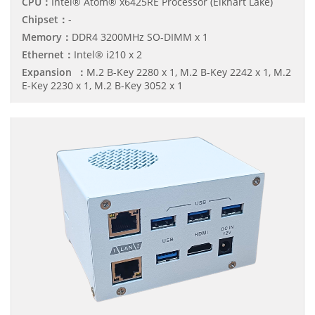
CPU：
Intel® Atom® x6425RE Processor (Elkhart Lake)
Chipset：
-
Memory：
DDR4 3200MHz SO-DIMM x 1
Ethernet：
Intel® i210 x 2
Expansion ：
M.2 B-Key 2280 x 1, M.2 B-Key 2242 x 1, M.2
E-Key 2230 x 1, M.2 B-Key 3052 x 1