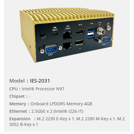
Model：
IES-2031
CPU：
Intel® Processor N97
Chipset：
-
Memory：
Onboard LPDDR5 Memory 4GB
Ethernet：
2.5GbE x 2 (Intel® I226-IT)
Expansion ：
M.2 2230 E-Key x 1, M.2 2280 M-Key x 1, M.2
3052 B-Key x 1