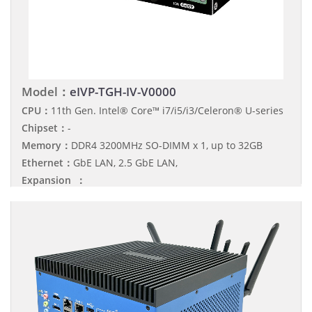
Model：
eIVP-TGH-IV-V0000
CPU：
11th Gen. Intel® Core™ i7/i5/i3/Celeron® U-series
Chipset：
-
Memory：
DDR4 3200MHz SO-DIMM x 1, up to 32GB
Ethernet：
GbE LAN, 2.5 GbE LAN,
Expansion ：