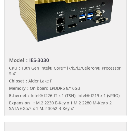
Model：
IES-3030
CPU：
13th Gen Intel® Core™ i7/i5/i3/Celeron® Processor
SoC
Chipset：
Alder Lake P
Memory：
On board LPDDR5 8/16GB
Ethernet：
Intel® I226-IT x 1 (TSN), Intel® I219 x 1 (vPRO)
Expansion ：
M.2 2230 E-Key x 1 M.2 2280 M-Key x 2
SATA 6Gb/s x 1 M.2 3052 B-Key x1