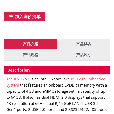
加入询价清单
产品介绍
产品特点
产品规格
产品尺寸
Description
The IES-12A1
is an Intel Elkhart Lake
IoT Edge Embedded
System
that features an onboard LPDDR4 memory with a
capacity of 4GB and eMMC storage with a capacity of up
to 64GB. It also has dual HDMI 2.0 displays that support
4K resolution at 60Hz, dual RJ45 GbE LAN, 2 USB 3.2
Gen1 ports, 2 USB 2.0 ports, and 2 RS232/422/485 ports