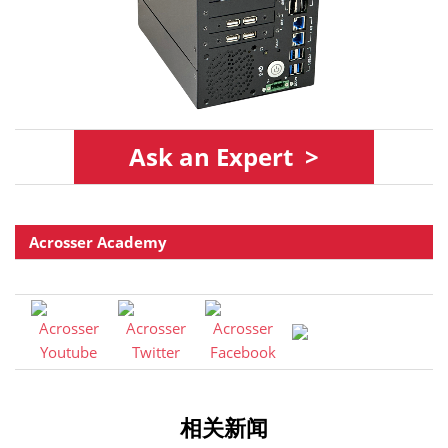
As
k
an Expert >
Acrosser Academy
相关新闻