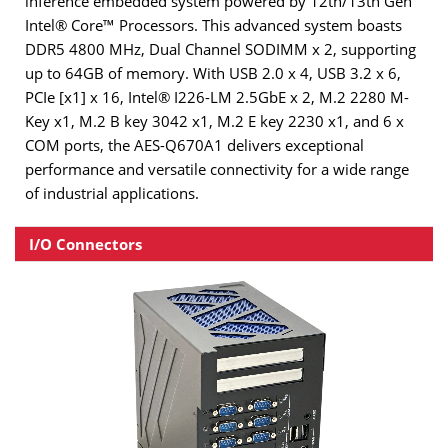
inference embedded system powered by 12th/13th Gen
Intel® Core™ Processors. This advanced system boasts
DDR5 4800 MHz, Dual Channel SODIMM x 2, supporting
up to 64GB of memory. With USB 2.0 x 4, USB 3.2 x 6,
PCIe [x1] x 16, Intel® I226-LM 2.5GbE x 2, M.2 2280 M-
Key x1, M.2 B key 3042 x1, M.2 E key 2230 x1, and 6 x
COM ports, the AES-Q670A1 delivers exceptional
performance and versatile connectivity for a wide range
of industrial applications.
I/O Connectors