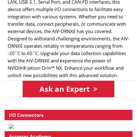
LAN, USB 3.1, Serial Port, and CAN-FD interfaces, this
device offers multiple I/O connections to facilitate easy
integration with various systems. Whether you need to
transfer data, connect peripherals, or communicate with
external devices, the AIV-ORNXE has you covered.
Designed to withstand challenging environments, the AIV-
ORNXE operates reliably in temperatures ranging from
-20˚C to 60˚C. Upgrade your data collection capabilities
with the AIV-ORNXE and experience the power of
NVIDIA® Jetson Orin™ NX. Enhance your workflow and
unlock new possibilities with this advanced solution.
As
k
an Expert >
I/O Connectors
Acrosser Academy